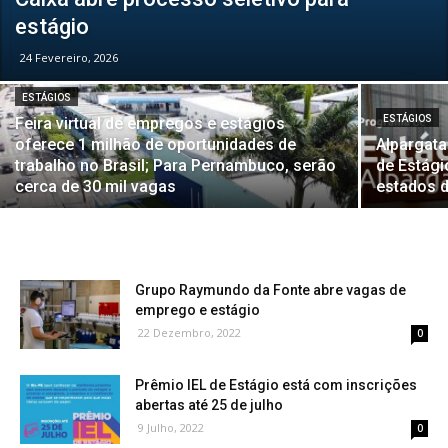
estágio
24 Fevereiro, 2026
ESTÁGIOS
ESTÁGIOS
Feira virtual de empregos e estágios
oferece 1 milhão de oportunidades de
Alpargata
trabalho no Brasil; Para Pernambuco, serão
de Estág
cerca de 30 mil vagas
estados d
Grupo Raymundo da Fonte abre vagas de
emprego e estágio
22 Dezembro, 2022
0
Prêmio IEL de Estágio está com inscrições
abertas até 25 de julho
9 Julho, 2022
0