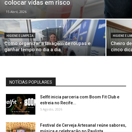
colocar vidas em risco
15 Abril, 2026
HIGIENE E LIMPEZA
HIGIENE E LI
Como organizar a lavagem de roupas e
Cheiro de
ganhar tempo no dia a dia
cinco dic
NOTÍCIAS POPULARES
Selfit inicia parceria com Boom Fit Club e
estreia no Recife...
5 Agosto, 2026
Festival de Cerveja Artesanal reúne sabores,
música e celebração no Paulista...