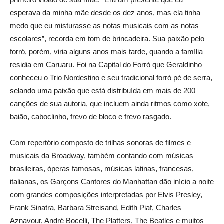
esperava da minha mãe desde os dez anos, mas ela tinha
medo que eu misturasse as notas musicais com as notas
escolares”, recorda em tom de brincadeira. Sua paixão pelo
forró, porém, viria alguns anos mais tarde, quando a família
residia em Caruaru. Foi na Capital do Forró que Geraldinho
conheceu o Trio Nordestino e seu tradicional forró pé de serra,
selando uma paixão que está distribuída em mais de 200
canções de sua autoria, que incluem ainda ritmos como xote,
baião, caboclinho, frevo de bloco e frevo rasgado.
Com repertório composto de trilhas sonoras de filmes e
musicais da Broadway, também contando com músicas
brasileiras, óperas famosas, músicas latinas, francesas,
italianas, os Garçons Cantores do Manhattan dão início a noite
com grandes composições interpretadas por Elvis Presley,
Frank Sinatra, Barbara Streisand, Edith Piaf, Charles
Aznavour, André Bocelli, The Platters, The Beatles e muitos