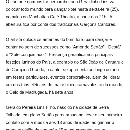
O cantor e compositor pernambucano Geraldinho Lins vai
colocar todo mundo para dançar xote nesta sexta-feira (25),
no palco do Manhattan Café Theatro, a partir das 21h. A
abertura fica por conta dos tradicionais Garçons Cantores.
O artista coloca os amantes do bom forró para dançar e
cantar ao som de sucessos como “Amor de Sertão”, “Destá”
e “Xote conquistador”. Presença garantida nos principais
festejos juninos do País, a exemplo do São João de Caruaru e
de Campina Grande, o cantor se apresenta ao longo do ano
em festas particulares, eventos corporativos, além de liderar
um dos trios elétricos do maior bloco carnavalesco do mundo,
o Galo da Madrugada, há sete anos.
Geraldo Pereira Lins Filho, nascido na cidade de Serra
Talhada, em pleno Sertão pernambucano, teve o seu primeiro
contato com a música aos 13 anos de idade, ao ganhar o
primeiro violão de sua mãe. “Era um presente que eu