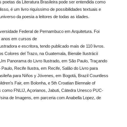
etas da Literatura Brasileira pode ser entendida como
isso, é um livro riquíssimo de possibilidades textuais e
niverso da poesia a leitores de todas as idades.
versidade Federal de Pernambuco em Arquitetura. Foi
ez anos em cursos de
ustradora e escritora, tendo publicado mais de 110 livros.
s Colores del Trazo, na Guatemala, Bienále Ilustrácií
 – Um Panorama do Livro Ilustrado, em São Paulo, Traçando
o Paulo, Recife Ilustra, em Recife, Salão do Livro para
rasileña para Niños y Jóvenes, em Bogotá, Brazil Countless
dren’s Fair, em Bolonha, e 5th Croatian Biennale of
os como FNLIJ, Açorianos, Jabuti, Cátedra Unesco PUC-
sina de Imagens, em parceria com Anabella Lopez, de