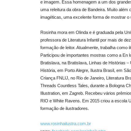
e imagem. Essa homenagem a um dos grandes po
uma releitura da obra de Bandeira. Muito além d
imagéticas, uma excelente forma de mostrar o u
Rosinha mora em Olinda e é graduada pela Uni
professora de Literatura Infantil por mais de d
formação de leitor. Atualmente, trabalha como il
Participou de importantes mostras como a En lo
Bratislava, na Bratislava, Linhas de Histórias
História, em Porto Alegre, Ilustra Brasil, em Sã
Criança FNLIJ, no Rio de Janeiro, Literatura B
Threads Countless Tales, durante a Bologna Chil
Illustration, em Zagreb. Recebeu vários prêmi
RIO e White Ravens. Em 2015 criou a escola U
formação de ilustradores.
www.rosinhailustra.com.br