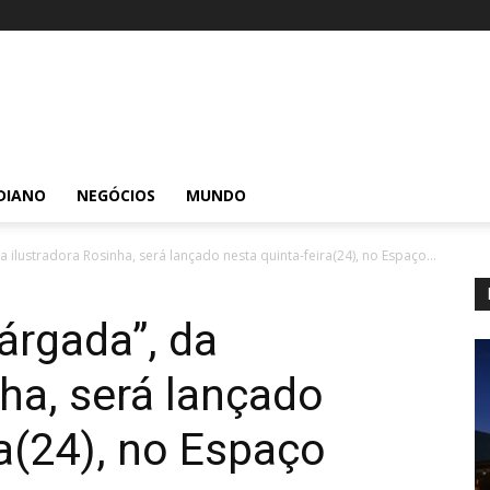
DIANO
NEGÓCIOS
MUNDO
a ilustradora Rosinha, será lançado nesta quinta-feira(24), no Espaço...
árgada”, da
nha, será lançado
ra(24), no Espaço