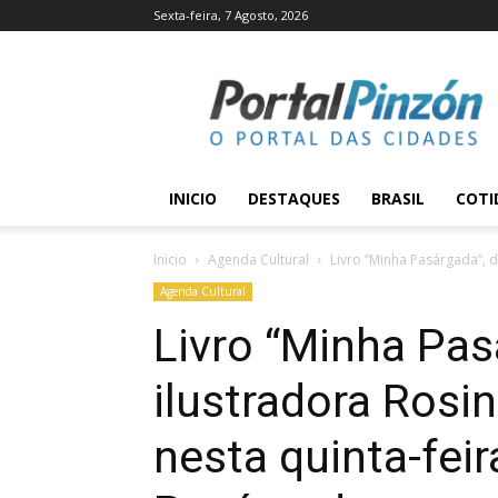
Sexta-feira, 7 Agosto, 2026
Portal
Pinzón
INICIO
DESTAQUES
BRASIL
COTI
Inicio
Agenda Cultural
Livro “Minha Pasárgada”, d
Agenda Cultural
Livro “Minha Pas
ilustradora Rosi
nesta quinta-fei