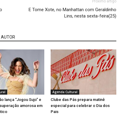
Próximo artigo
do
E Tome Xote, no Manhattan com Geraldinho
Lins, nesta sexta-feira(25)
 AUTOR
ural
Agenda Cultural
ão lança “Jogou Sujo” e
Clube das Pás prepara matinê
 superação amorosa em
especial para celebrar o Dia dos
tico
Pais