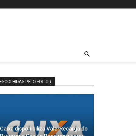
ESCOLHIDAS PELO EDITOR
Caixa disponibiliza Vale-Recarga do
Programa Gás do Povo para cerca