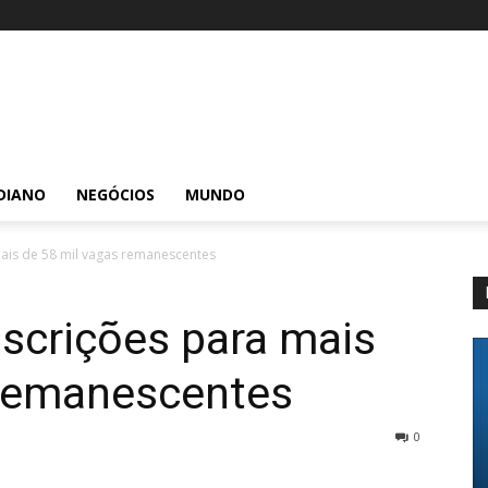
DIANO
NEGÓCIOS
MUNDO
mais de 58 mil vagas remanescentes
nscrições para mais
 remanescentes
0