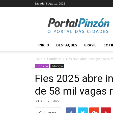
Sábado, 8 Agosto, 2026
Portal
Pinzón
INICIO
DESTAQUES
BRASIL
COTI
Inicio
Cotidiano
Fies 2025 abre inscrições para 
Cotidiano
Educação
Fies 2025 abre i
de 58 mil vagas
23 Outubro, 2025
Share