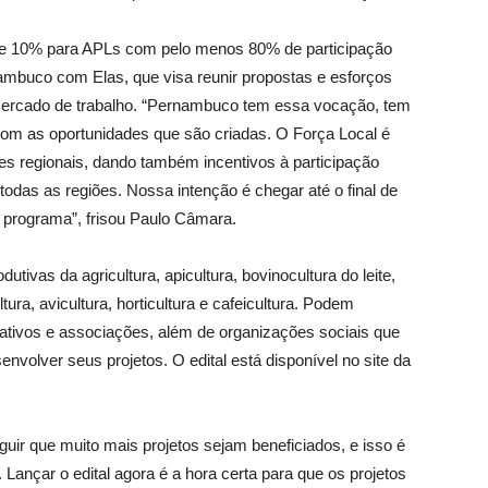
e 10% para APLs com pelo menos 80% de participação
ambuco com Elas, que visa reunir propostas e esforços
 mercado de trabalho. “Pernambuco tem essa vocação, tem
 com as oportunidades que são criadas. O Força Local é
tes regionais, dando também incentivos à participação
odas as regiões. Nossa intenção é chegar até o final de
 programa”, frisou Paulo Câmara.
odutivas da agricultura, apicultura, bovinocultura do leite,
ura, avicultura, horticultura e cafeicultura. Podem
crativos e associações, além de organizações sociais que
nvolver seus projetos. O edital está disponível no site da
guir que muito mais projetos sejam beneficiados, e isso é
Lançar o edital agora é a hora certa para que os projetos