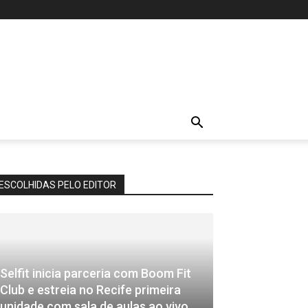
ESCOLHIDAS PELO EDITOR
Selfit inicia parceria com Boom Fit
Club e estreia no Recife primeira
unidade com sala de aulas ao vivo