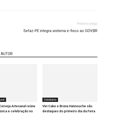
Próximo artigo
Sefaz-PE integra sistema e-fisco ao GOV.BR
 AUTOR
ural
Cotidiano
 Cerveja Artesanal reúne
Vivi Cake e Bruna Hannouche são
úsica e celebração no
destaques do primeiro dia da Feira