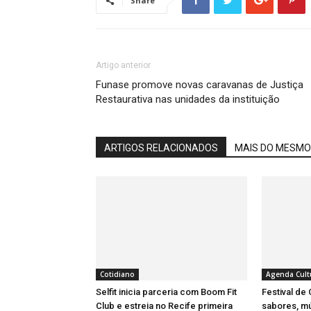
Share
Artigo anterior
Funase promove novas caravanas de Justiça
Restaurativa nas unidades da instituição
ARTIGOS RELACIONADOS
MAIS DO MESMO
Cotidiano
Agenda Cult
Selfit inicia parceria com Boom Fit
Festival de
Club e estreia no Recife primeira
sabores, m