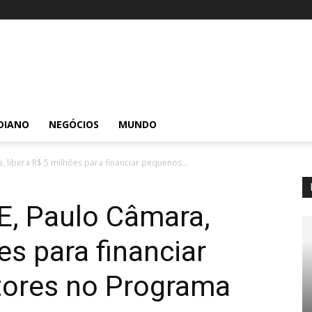
DIANO
NEGÓCIOS
MUNDO
 libera R$ 5 milhões para financiar pequenos...
E, Paulo Câmara,
es para financiar
tores no Programa