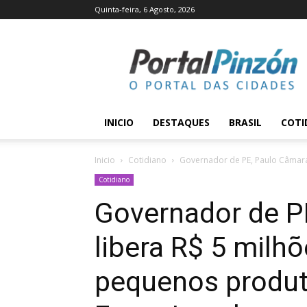
Quinta-feira, 6 Agosto, 2026
Portal
Pinzón
INICIO
DESTAQUES
BRASIL
COTI
Inicio
Cotidiano
Governador de PE, Paulo Câmara,
Cotidiano
Governador de P
libera R$ 5 milhõ
pequenos produ