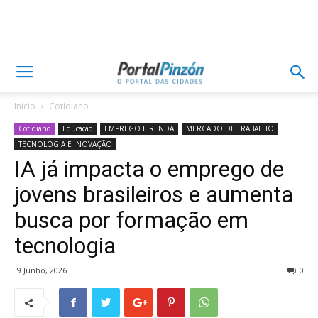
Inicio
Cotidiano
Cotidiano
Educação
EMPREGO E RENDA
MERCADO DE TRABALHO
TECNOLOGIA E INOVAÇÃO
IA já impacta o emprego de
jovens brasileiros e aumenta
busca por formação em
tecnologia
9 Junho, 2026
0