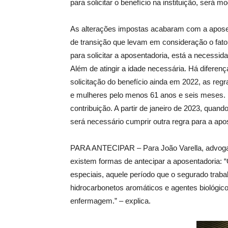
para solicitar o benefício na instituição, será mo
As alterações impostas acabaram com a aposent
de transição que levam em consideração o fator
para solicitar a aposentadoria, está a necess
Além de atingir a idade necessária. Há diferen
solicitação do benefício ainda em 2022, as re
e mulheres pelo menos 61 anos e seis meses. 
contribuição. A partir de janeiro de 2023, quan
será necessário cumprir outra regra para a apo
PARA ANTECIPAR – Para João Varella, advogado 
existem formas de antecipar a aposentadoria: 
especiais, aquele período que o segurado traba
hidrocarbonetos aromáticos e agentes biológic
enfermagem.” – explica.