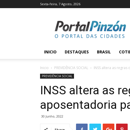
Sexta-feira, 7 Agosto, 2026
Portal
Pinzón
INICIO
DESTAQUES
BRASIL
COTI
Inicio
PREVIDÊNCIA SOCIAL
INSS altera as regras
PREVIDÊNCIA SOCIAL
INSS altera as re
aposentadoria p
30 Junho, 2022
Share