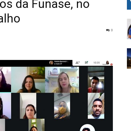
os da Funase, no
alho
0