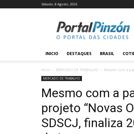
Sábado, 8 Agosto, 2026
Portal
Pinzón
INICIO
DESTAQUES
BRASIL
COTI
Inicio
MERCADO DE TRABALHO
Mesmo com a pand
MERCADO DE TRABALHO
Mesmo com a pa
projeto “Novas O
SDSCJ, finaliza 