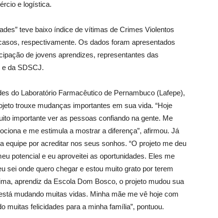
rcio e logística.
des” teve baixo índice de vítimas de Crimes Violentos
 3 casos, respectivamente. Os dados foram apresentados
icipação de jovens aprendizes, representantes das
is e da SDSCJ.
dades do Laboratório Farmacêutico de Pernambuco (Lafepe),
ojeto trouxe mudanças importantes em sua vida. “Hoje
uito importante ver as pessoas confiando na gente. Me
mociona e me estimula a mostrar a diferença”, afirmou. Já
 a equipe por acreditar nos seus sonhos. “O projeto me deu
u potencial e eu aproveitei as oportunidades. Eles me
 sei onde quero chegar e estou muito grato por terem
ima, aprendiz da Escola Dom Bosco, o projeto mudou sua
” está mudando muitas vidas. Minha mãe me vê hoje com
do muitas felicidades para a minha família”, pontuou.