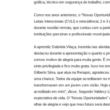
gráfica, técnico em segurança do trabalho, comé
Como nos anos anteriores, o “Novas Oportunida
Letais Intencionais (CVLI) e reincidência: 2 e
durante reunião remota, que contou com a part
instituições parceiras e profissionais municipa
A aprendiz Gabriela Vilaça, inserida nas ativi
destacou durante a apresentação o quanto o pr
somos motivo de alegria para muita gente. É m
sinto privilegiada e fico muito grata. Isso me e
Gilberto Silva, que atua na Renapsi, agradeceu
uma chance. Todos da equipe acreditaram no me
transformaram em um jovem com visão. Hoje eu
acreditado em mim”, disse. Segundo Valdecy L
expectativa de vida. O “Novas Oportunidades
olhar de alegria e vejo que meu futuro será dan