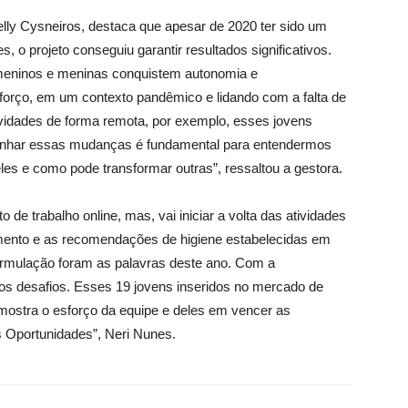
elly Cysneiros, destaca que apesar de 2020 ter sido um
, o projeto conseguiu garantir resultados significativos.
s meninos e meninas conquistem autonomia e
sforço, em um contexto pandêmico e lidando com a falta de
atividades de forma remota, por exemplo, esses jovens
panhar essas mudanças é fundamental para entendermos
es e como pode transformar outras”, ressaltou a gestora.
de trabalho online, mas, vai iniciar a volta das atividades
mento e as recomendações de higiene estabelecidas em
ormulação foram as palavras deste ano. Com a
ios desafios. Esses 19 jovens inseridos no mercado de
 mostra o esforço da equipe e deles em vencer as
s Oportunidades”, Neri Nunes.