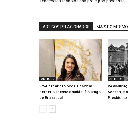
Tendências tecnológicas pré e pós pandemia
ARTIGOS RELACIONADOS
MAIS DO MESMO
ARTIGOS
ARTIGOS
Envelhecer não pode significar
Reivindica
perder o acesso à saúde, é o artigo
Senado, é o
de Bruna Leal
Presidente