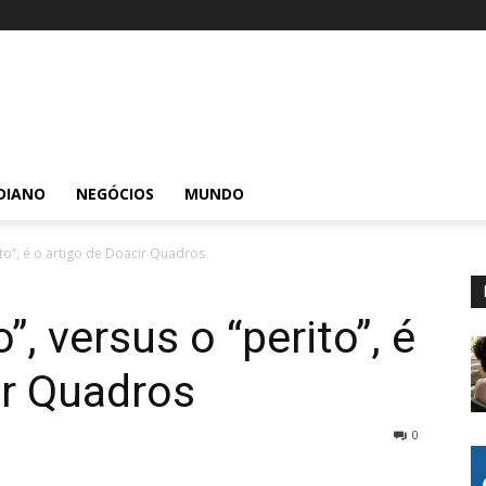
DIANO
NEGÓCIOS
MUNDO
ito”, é o artigo de Doacir Quadros
”, versus o “perito”, é
ir Quadros
0