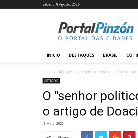
Sábado, 8 Agosto, 2026
Portal
Pinzón
INICIO
DESTAQUES
BRASIL
COTI
Inicio
ARTIGOS
O “senhor político”, versus o “per
ARTIGOS
O “senhor político
o artigo de Doac
8 Maio, 2020
Share