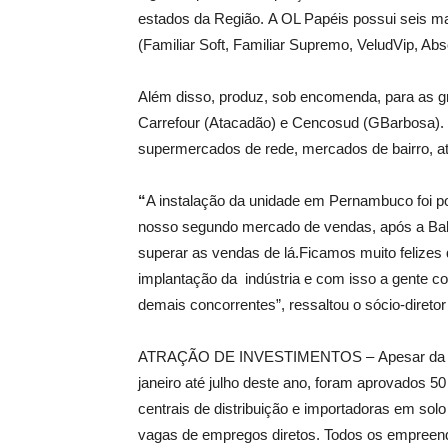
estados da Região. A OL Papéis possui seis mar
(Familiar Soft, Familiar Supremo, VeludVip, Abs
Além disso, produz, sob encomenda, para as g
Carrefour (Atacadão) e Cencosud (GBarbosa). 
supermercados de rede, mercados de bairro, at
“
A instalação da unidade em Pernambuco foi p
nosso segundo mercado de vendas, após a Bah
superar as vendas de lá.Ficamos muito felizes
implantação da indústria e com isso a gente c
demais concorrentes”, ressaltou o sócio-direto
ATRAÇÃO DE INVESTIMENTOS – Apesar da cris
janeiro até julho deste ano, foram aprovados 5
centrais de distribuição e importadoras em sol
vagas de empregos diretos. Todos os empreend