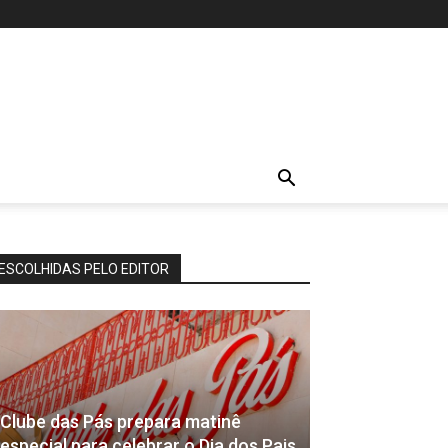
ESCOLHIDAS PELO EDITOR
Clube das Pás prepara matinê
especial para celebrar o Dia dos Pais