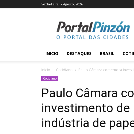
Sexta-feira, 7 Agosto, 2026
Portal
Pinzón
INICIO
DESTAQUES
BRASIL
COTI
Inicio
Cotidiano
Paulo Câmara comemora investim
Cotidiano
Paulo Câmara c
investimento de
indústria de pape