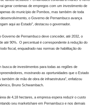
 vai gerar centenas de empregos com um investimento de
o apenas do município de Pombos, mas também de toda
do desenvolvimento, o Governo de Pernambuco avança
chegam aqui ao Estado”, destacou o governador.
, o Governo de Pernambuco deve conceder, até 2032, o
, de até 90%. O percentual é correspondente à redução do
odo fiscal, enquadrado nas normas de habilitação do
em busca de investimentos para todas as regiões de
preendedores, mostrando as oportunidades que o Estado
as também de mão de obra de infraestrutura”, enfatizou
onômico, Bruno Schwambach.
área de 4,18 hectares, a empresa espera reduzir o custo
umentando seu marketshare em Pernambuco e nos demais