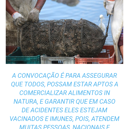
A CONVOCAÇÃO É PARA ASSEGURAR
QUE TODOS, POSSAM ESTAR APTOS A
COMERCIALIZAR ALIMENTOS IN
NATURA, E GARANTIR QUE EM CASO
DE ACIDENTES ELES ESTEJAM
VACINADOS E IMUNES, POIS, ATENDEM
MUITAS PESSOAS, NACIONAIS E