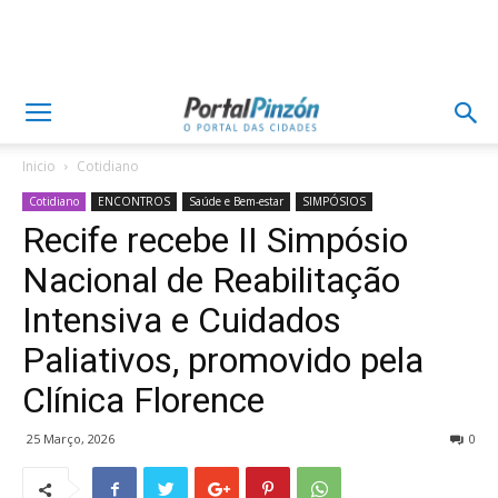
Inicio
Cotidiano
Cotidiano
ENCONTROS
Saúde e Bem-estar
SIMPÓSIOS
Recife recebe II Simpósio
Nacional de Reabilitação
Intensiva e Cuidados
Paliativos, promovido pela
Clínica Florence
25 Março, 2026
0