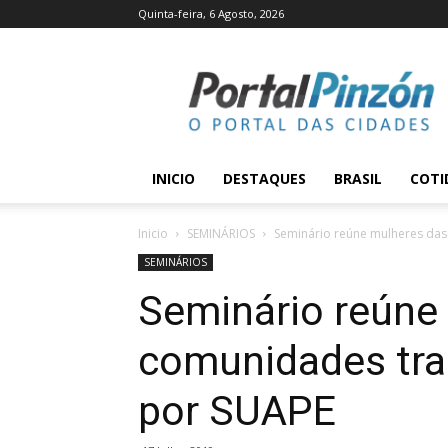
Quinta-feira, 6 Agosto, 2026
Portal
Pinzón
INICIO
DESTAQUES
BRASIL
COTI
Inicio
SEMINÁRIOS
Seminário reúne mulheres das
SEMINÁRIOS
Seminário reúne
comunidades tra
por SUAPE