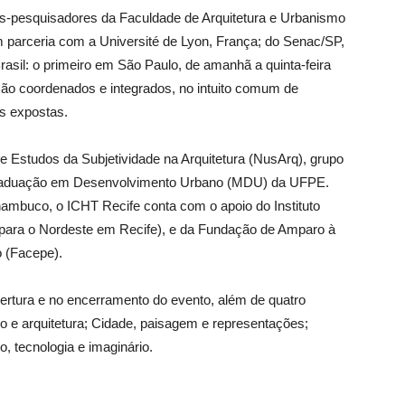
es-pesquisadores da Faculdade de Arquitetura e Urbanismo
 parceria com a Université de Lyon, França; do Senac/SP,
asil: o primeiro em São Paulo, de amanhã a quinta-feira
são coordenados e integrados, no intuito comum de
es expostas.
e Estudos da Subjetividade na Arquitetura (NusArq), grupo
Graduação em Desenvolvimento Urbano (MDU) da UFPE.
ambuco, o ICHT Recife conta com o apoio do Instituto
 para o Nordeste em Recife), e da Fundação de Amparo à
 (Facepe).
bertura e no encerramento do evento, além de quatro
o e arquitetura; Cidade, paisagem e representações;
o, tecnologia e imaginário.