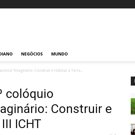
DIANO
NEGÓCIOS
MUNDO
cional “Imaginário: Construir e Habitar a Terra...
º colóquio
aginário: Construir e
III ICHT