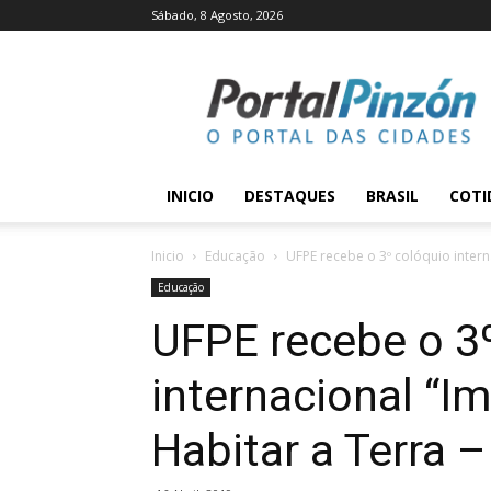
Sábado, 8 Agosto, 2026
Portal
Pinzón
INICIO
DESTAQUES
BRASIL
COTI
Inicio
Educação
UFPE recebe o 3º colóquio interna
Educação
UFPE recebe o 3
internacional “Im
Habitar a Terra – 