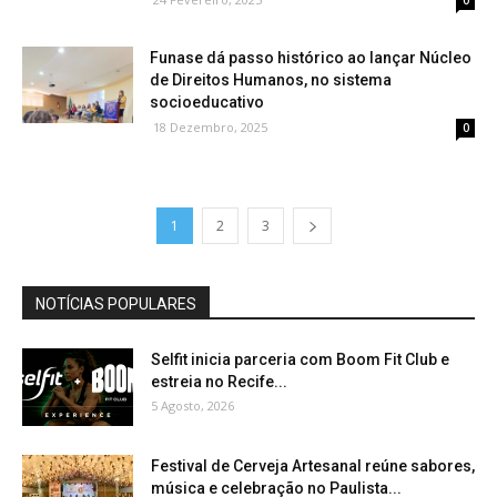
0
Funase dá passo histórico ao lançar Núcleo
de Direitos Humanos, no sistema
socioeducativo
18 Dezembro, 2025
0
1
2
3
NOTÍCIAS POPULARES
Selfit inicia parceria com Boom Fit Club e
estreia no Recife...
5 Agosto, 2026
Festival de Cerveja Artesanal reúne sabores,
música e celebração no Paulista...