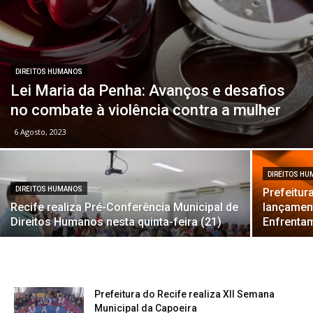
DIREITOS HUMANOS
Lei Maria da Penha: Avanços e desafios
no combate à violência contra a mulher
6 Agosto, 2023
DIREITOS H
DIREITOS HUMANOS
Prefeitur
Recife realiza Pré-Conferência Municipal de
lançament
Direitos Humanos nesta quinta-feira (21)
Enfrenta
Prefeitura do Recife realiza XII Semana
Municipal da Capoeira