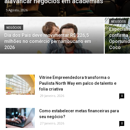
alavancar negócios em academias
5 Agosto, 2026
NEGÓCIOS
NEGÓCIOS
Especiali
Dia dos Pais deve movimentar R$ 226,5
confirma 
milhões no comércio pernambucano em
Oportunid
2026
Coco
Vitrine Empreendedora transforma o
Paulista North Way em palco de talento e
folia criativa
29 Janeiro, 2026
0
Como estabelecer metas financeiras para
seu negócio?
27 Janeiro, 2026
0