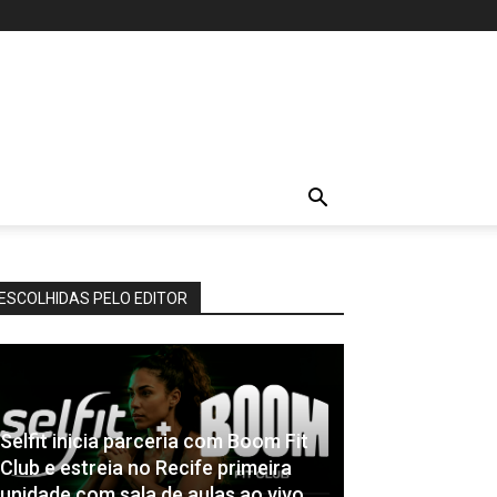
ESCOLHIDAS PELO EDITOR
Selfit inicia parceria com Boom Fit
Club e estreia no Recife primeira
unidade com sala de aulas ao vivo