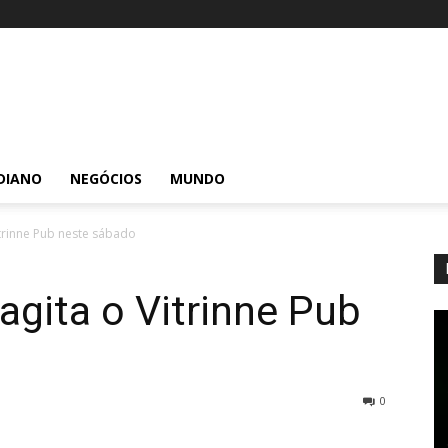
DIANO
NEGÓCIOS
MUNDO
trinne Pub neste sábado
gita o Vitrinne Pub
0