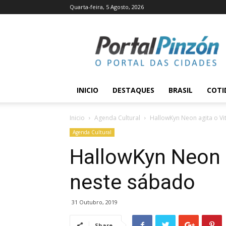
Quarta-feira, 5 Agosto, 2026
Portal
Pinzón
INICIO
DESTAQUES
BRASIL
COTI
Inicio
Agenda Cultural
HallowKyn Neon agita o Vi
Agenda Cultural
HallowKyn Neon a
neste sábado
31 Outubro, 2019
Share