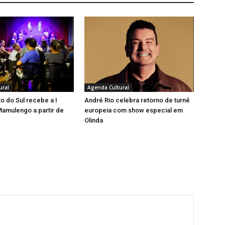
ural
Agenda Cultural
o do Sul recebe a I
André Rio celebra retorno de turnê
amulengo a partir de
europeia com show especial em
Olinda