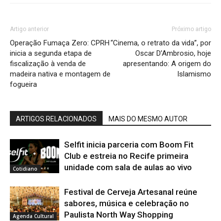
Artigo anterior
Próximo artigo
Operação Fumaça Zero: CPRH
“Cinema, o retrato da vida”, por
inicia a segunda etapa de
Oscar D’Ambrosio, hoje
fiscalização à venda de
apresentando: A origem do
madeira nativa e montagem de
Islamismo
fogueira
ARTIGOS RELACIONADOS
MAIS DO MESMO AUTOR
Selfit inicia parceria com Boom Fit
Club e estreia no Recife primeira
unidade com sala de aulas ao vivo
Cotidiano
Festival de Cerveja Artesanal reúne
sabores, música e celebração no
Paulista North Way Shopping
Agenda Cultural