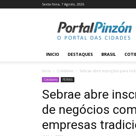
Sexta-feira, 7 Agosto, 2026
Portal
Pinzón
INICIO
DESTAQUES
BRASIL
COTI
Inicio
Cotidiano
Sebrae abre inscrições para rod
Cotidiano
FEIRAS
Sebrae abre insc
de negócios com
empresas tradici