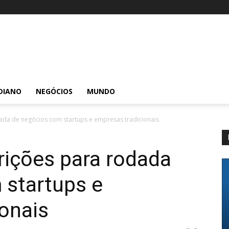
DIANO
NEGÓCIOS
MUNDO
ada de negócios com startups e empresas tradicionais
rições para rodada
 startups e
onais