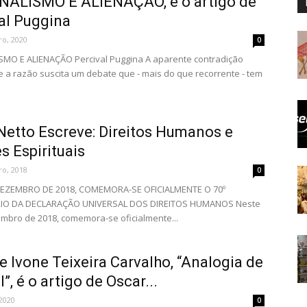
NALISMO E ALIENAÇÃO, é o artigo de
al Puggina
o, 2020
0
MO E ALIENAÇÃO Percival Puggina A aparente contradição
 e a razão suscita um debate que - mais do que recorrente - tem
Netto Escreve: Direitos Humanos e
s Espirituais
o, 2018
0
DEZEMBRO DE 2018, COMEMORA-SE OFICIALMENTE O 70º
IO DA DECLARAÇÃO UNIVERSAL DOS DIREITOS HUMANOS Neste
mbro de 2018, comemora-se oficialmente...
e Ivone Teixeira Carvalho, “Analogia de
I”, é o artigo de Oscar...
2020
0