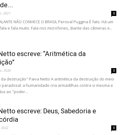
de...
o, 2021
0
ALANTE NÃO CONHECE O BRASIL Percival Puggina É fato. Há um
fala e fala muito. Fala nos microfones, diante das câmeras e...
Netto escreve: “Aritmética da
ição”
o, 2020
0
a da destruição" Paiva Netto A aritmética da destruição do meio
 paradoxal: a humanidade cria armadilhas contra si mesma e
bui ao "poder...
Netto escreve: Deus, Sabedoria e
córdia
 2022
0