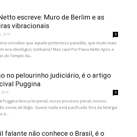
Netto escreve: Muro de Berlim e as
iras vibracionais
, 2019
0
ria conceber que aquele portentoso paredão, que muito mais
to era ideológico, tombaria? Mas caiu! Por Paiva Netto Após a
o do Templo da...
o no pelourinho judiciário, é o artigo
cival Puggina
 2019
0
al Puggina Nossa lei penal, nosso processo penal, nossos
ão zonas de litígio. Quase nada está pacificado fora da letargia
 e...
il falante não conhece o Brasil, é o