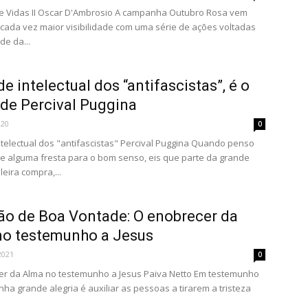
e Vidas II Oscar D'Ambrosio A campanha Outubro Rosa vem
ada vez maior visibilidade com uma série de ações voltadas
de da...
de intelectual dos “antifascistas”, é o
 de Percival Puggina
020
0
ntelectual dos "antifascistas" Percival Puggina Quando penso
e alguma fresta para o bom senso, eis que parte da grande
leira compra,...
ão de Boa Vontade: O enobrecer da
no testemunho a Jesus
2021
0
er da Alma no testemunho a Jesus Paiva Netto Em testemunho
nha grande alegria é auxiliar as pessoas a tirarem a tristeza