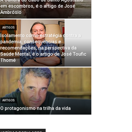
em escombros, é o artigo de José
Ambrósio
ARTIGOS
Isolamento como estratégia contra a
pandemia, consequências e
recomendações, na perspectiva da
Saúde Mental, é o artigo de José Toufic
Thomé
ARTIGOS
O protagonismo na trilha da vida