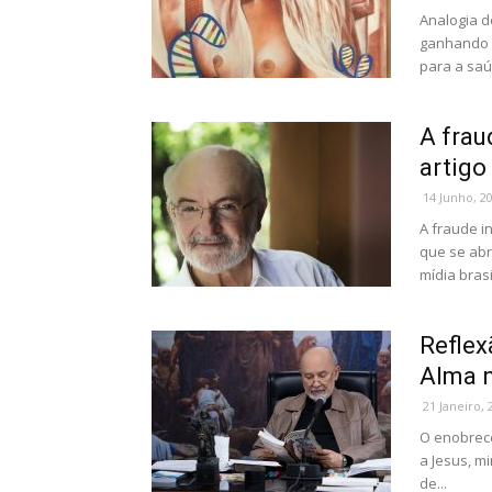
Analogia d
ganhando c
para a saú
A frau
artigo
14 Junho, 2
A fraude i
que se abr
mídia brasi
Reflex
Alma 
21 Janeiro, 
O enobrec
a Jesus, mi
de...