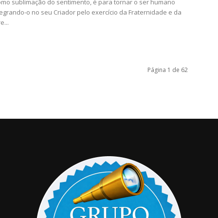
como sublimação do sentimento, é para tornar o ser humano
tegrando-o no seu Criador pelo exercício da Fraternidade e da
e...
Página 1 de 62