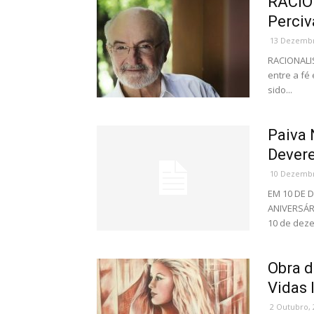
RACIO
Perciv
13 Dezembr
RACIONALIS
entre a fé
sido...
Paiva 
Devere
10 Dezembr
EM 10 DE 
ANIVERSÁR
10 de deze
Obra d
Vidas I
2 Outubro, 