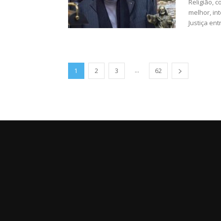
Religião, 
melhor, in
Justiça entr
...
1
2
3
62