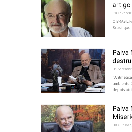
artigo 
28 Fevereir
O BRASIL F
Brasil que 
Paiva 
destru
15 Setembr
"Aritmétic
ambiente é
depois atri
Paiva 
Miseri
10 Outubro,