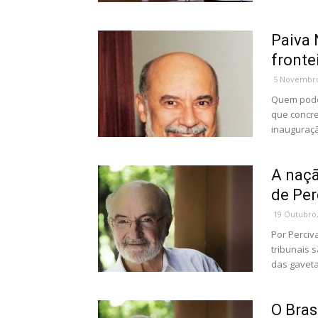
Paiva 
fronte
5 Novembro
Quem pode
que concre
inauguraçã
A naçã
de Per
19 Outubro,
Por Perciv
tribunais s
das gavetas
O Bras