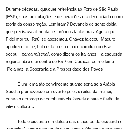
Durante décadas, qualquer referência ao Foro de São Paulo
(FSP), suas articulações e deliberações era denunciada como
teoria da conspiração. Lembram? Devaneio de gente doida,
que precisava alimentar os próprios fantasmas. Agora que
Fidel morreu, Raúl se aposentou, Chávez faleceu, Maduro
apodrece no pé, Lula está preso e o dinheiroduto do Brasil
secou –
porca miseria!
, como dizem os italianos – a esquerda
regional abre o encontro do FSP em Caracas com o lema
“Pela paz, a Soberania e a Prosperidade dos Povos”.
É um lema tão convincente quanto seria se a Arábia
Saudita promovesse um evento pelos direitos da mulher,
contra o emprego de combustíveis fósseis e para difusão da
vitivinicultura…
Todo o discurso em defesa das ditaduras de esquerda é
“narrativa”, como gostam de dizer, construída para convencer